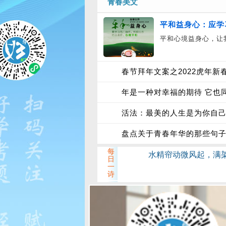
青春美文
平和益身心：应学
平和心境益身心，让
春节拜年文案之2022虎年
年是一种对幸福的期待 它也
活法：最美的人生是为你自
盘点关于青春年华的那些句
每
水精帘动微风起，满
日
一
诗
开
妈妈和胖妞、小弟的神
心
一
刻