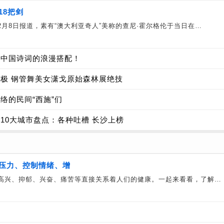
18把剑
月8日报道，素有“澳大利亚奇人”美称的查尼·霍尔格伦于当日在…
与中国诗词的浪漫搭配！
极 钢管舞美女潇戈原始森林展绝技
络的民间“西施”们
10大城市盘点：各种吐槽 长沙上榜
压力、控制情绪、增
高兴、抑郁、兴奋、痛苦等直接关系着人们的健康。一起来看看，了解…