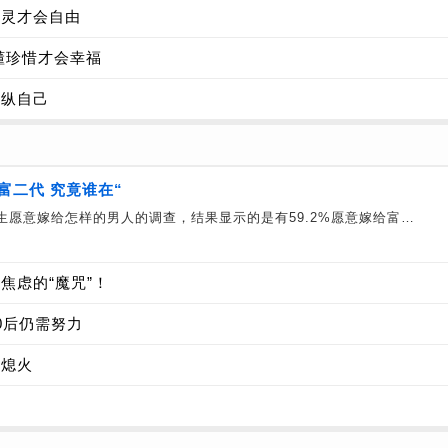
心灵才会自由
懂珍惜才会幸福
放纵自己
富二代 究竟谁在“
生愿意嫁给怎样的男人的调查，结果显示的是有59.2%愿意嫁给富…
焦虑的“魔咒”！
0后仍需努力
争熄火