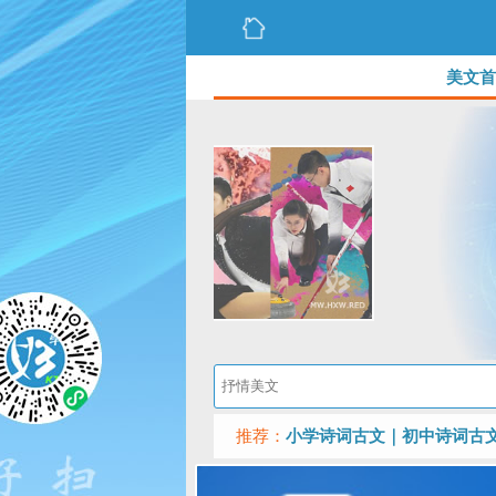
美文首
推荐：
小学诗词古文
｜
初中诗词古