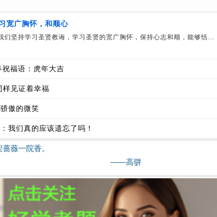
习宽广胸怀，和顺心
我们坚持学习圣贤教诲，学习圣贤的宽广胸怀，保持心志和顺，能够恬…
新春祝福语：虎年大吉
同样见证着幸福
己骄傲的微笑
子：我们真的应该遗忘了吗！
架蔷薇一院香。
——高骈
对话｜妈妈：“胖妞，还不去洗澡？”胖妞：“水还…