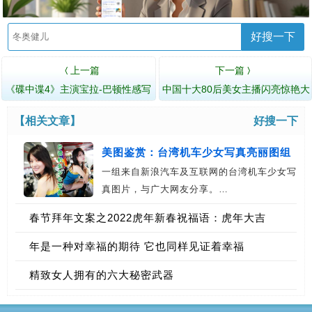
好搜一下
上一篇
下一篇
〈
〉
《碟中谍4》主演宝拉-巴顿性感写
中国十大80后美女主播闪亮惊艳大
真
盘点[图文]
【相关文章】
好搜一下
美图鉴赏：台湾机车少女写真亮丽图组
一组来自新浪汽车及互联网的台湾机车少女写
真图片，与广大网友分享。…
春节拜年文案之2022虎年新春祝福语：虎年大吉
年是一种对幸福的期待 它也同样见证着幸福
精致女人拥有的六大秘密武器