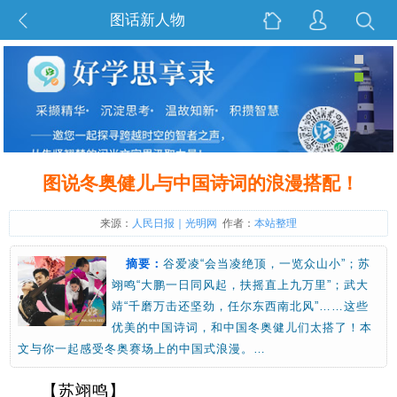
图话新人物
图说冬奥健儿与中国诗词的浪漫搭配！
来源：
人民日报｜光明网
作者：
本站整理
摘要：
谷爱凌“会当凌绝顶，一览众山小”；苏
翊鸣“大鹏一日同风起，扶摇直上九万里”；武大
靖“千磨万击还坚劲，任尔东西南北风”……这些
优美的中国诗词，和中国冬奥健儿们太搭了！本
文与你一起感受冬奥赛场上的中国式浪漫。…
【苏翊鸣】