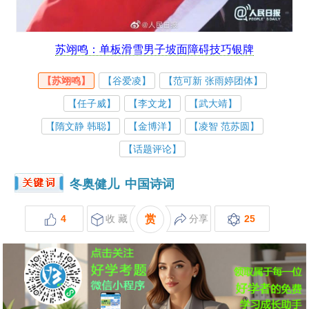
苏翊鸣：单板滑雪男子坡面障碍技巧银牌
【苏翊鸣】
【谷爱凌】
【范可新 张雨婷团体】
【任子威】
【李文龙】
【武大靖】
【隋文静 韩聪】
【金博洋】
【凌智 范苏圆】
【话题评论】
冬奥健儿
中国诗词
4
收 藏
赏
分享
25