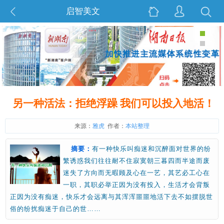
启智美文
另一种活法：拒绝浮躁 我们可以投入地活！
来源：
雅虎
作者：
本站整理
摘要：
有一种快乐叫痴迷和沉醉面对世界的纷
繁诱惑我们往往耐不住寂寞朝三暮四而半途而废
迷失了方向而无暇顾及心在一艺，其艺必工心在
一职，其职必举正因为没有投入，生活才会背叛
正因为没有痴迷，快乐才会远离与其浑浑噩噩地活下去不如摆脱世
俗的纷扰痴迷于自己的世……