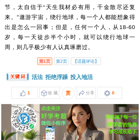
节，太自信于“天生我材必有用，千金散尽还复
来。”遨游宇宙，绕行地球，每一个人都能想象得
出是怎么一回事；但是，任何一个人，从18-60
岁，每一天徒步半个小时，就可以绕行地球一
周，则几乎极少有人认真琢磨过。
第1页
第2页
【话题评论】
活法
拒绝浮躁
投入地活
1
收 藏
赏
分享
0