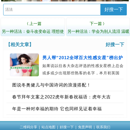
好搜一下
上一篇
下一篇
〈
〉
另一种活法：奋斗改变命运 理想使
另一种活法：学会为别人流泪 温暖
我们与众不同
世界温暖自己
【相关文章】
好搜一下
男人帮“2012全球百大性感女星”榜出炉
如果说以往各大杂志评选的性感女星榜上总会
或多或少出现那些熟客的名字，本月初英国
著…
图说冬奥健儿与中国诗词的浪漫搭配！
春节拜年文案之2022虎年新春祝福语：虎年大吉
年是一种对幸福的期待 它也同样见证着幸福
二维码分享
|
站点地图
|
好搜一下
|
免责声明
|
联系我们