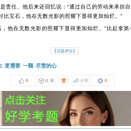
是责任。他后来还回忆说：“通过自己的劳动来承担
任好比宝石，他在无数光影的照耀下显得更加灿烂。”
石，他在无数光影的照耀下显得更加灿烂。”比起拿
【话题评论】
生
更需要
一颗
尽责的心
0
收 藏
赏
分享
0