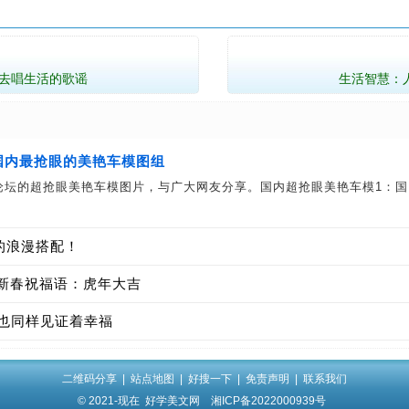
去唱生活的歌谣
生活智慧：
国内最抢眼的美艳车模图组
论坛的超抢眼美艳车模图片，与广大网友分享。国内超抢眼美艳车模1：国
的浪漫搭配！
年新春祝福语：虎年大吉
它也同样见证着幸福
二维码分享
|
站点地图
|
好搜一下
|
免责声明
|
联系我们
© 2021-现在
好学美文网
湘ICP备2022000939号